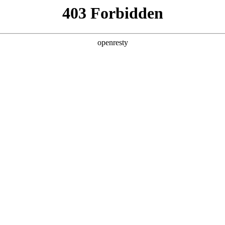
产品及服务
行业解决方案
合作伙伴
投资者关系
国际问学
智算基础设施
算力调度加速
智