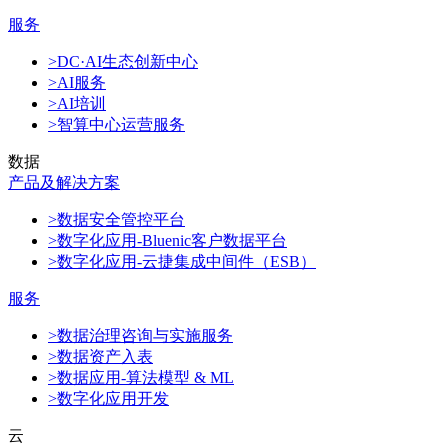
服务
>DC·AI生态创新中心
>AI服务
>AI培训
>智算中心运营服务
数据
产品及解决方案
>数据安全管控平台
>数字化应用-Bluenic客户数据平台
>数字化应用-云捷集成中间件（ESB）
服务
>数据治理咨询与实施服务
>数据资产入表
>数据应用-算法模型 & ML
>数字化应用开发
云