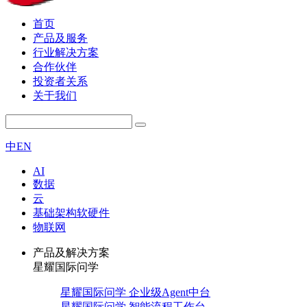
首页
产品及服务
行业解决方案
合作伙伴
投资者关系
关于我们
中
EN
AI
数据
云
基础架构软硬件
物联网
产品及解决方案
星耀国际问学
星耀国际问学 企业级Agent中台
星耀国际问学 智能流程工作台